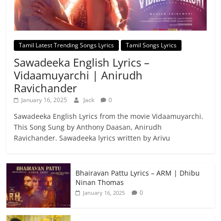
Tamil Latest Trending Songs Lyrics
Tamil Songs Lyrics
Sawadeeka English Lyrics –
Vidaamuyarchi | Anirudh
Ravichander
January 16, 2025
Jack
0
Sawadeeka English Lyrics from the movie Vidaamuyarchi.
This Song Sung by Anthony Daasan, Anirudh
Ravichander. Sawadeeka lyrics written by Arivu
Bhairavan Pattu Lyrics – ARM | Dhibu
Ninan Thomas
0
January 16, 2025