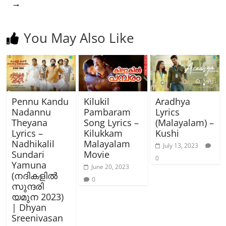
→
You May Also Like
Pennu Kandu
Kilukil
Aradhya
Nadannu
Pambaram
Lyrics
Theyana
Song Lyrics –
(Malayalam) –
Lyrics –
Kilukkam
Kushi
Nadhikalil
Malayalam
July 13, 2023
Sundari
Movie
0
Yamuna
June 20, 2023
(നദികളിൽ
0
സുന്ദരി
യമുന 2023)
| Dhyan
Sreenivasan