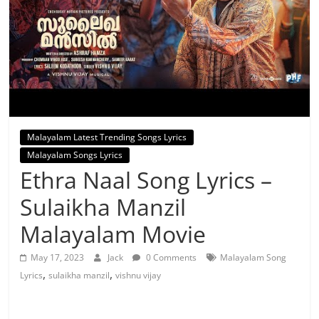
Malayalam Latest Trending Songs Lyrics
Malayalam Songs Lyrics
Ethra Naal Song Lyrics –
Sulaikha Manzil
Malayalam Movie
May 17, 2023
Jack
0 Comments
Malayalam Song
,
,
Lyrics
sulaikha manzil
vishnu vijay