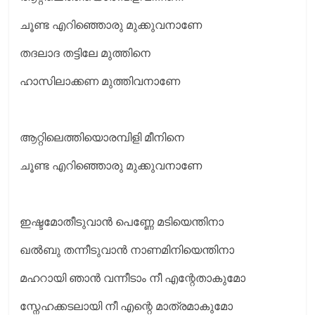
ചൂണ്ട എറിഞ്ഞൊരു മുക്കുവനാണേ
തദലാദ തട്ടിലേ മുത്തിനെ
ഹാസിലാക്കണ മുത്തിവനാണേ
ആറ്റിലെത്തിയൊരമ്പിളി മീനിനെ
ചൂണ്ട എറിഞ്ഞൊരു മുക്കുവനാണേ
ഇഷ്ടമോതീടുവാൻ പെണ്ണേ മടിയെന്തിനാ
ഖൽബു തന്നീടുവാൻ നാണമിനിയെന്തിനാ
മഹറായി ഞാൻ വന്നീടാം നീ എന്റേതാകുമോ
സ്നേഹക്കടലായി നീ എന്റെ മാത്രമാകുമോ