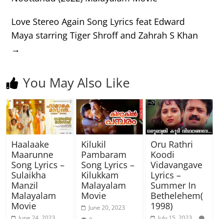
Love Stereo Again Song Lyrics feat Edward
Maya starring Tiger Shroff and Zahrah S Khan
→
You May Also Like
Haalaake
Kilukil
Oru Rathri
Maarunne
Pambaram
Koodi
Song Lyrics –
Song Lyrics –
Vidavangave
Sulaikha
Kilukkam
Lyrics –
Manzil
Malayalam
Summer In
Malayalam
Movie
Bethelehem(
Movie
1998)
June 20, 2023
June 24, 2023
July 15, 2023