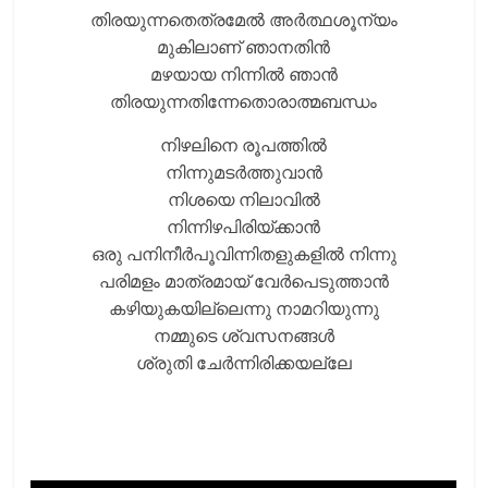
തിരയുന്നതെത്രമേല്‍ അര്‍ത്ഥശൂന്യം
മുകിലാണ് ഞാനതിന്‍
മഴയായ നിന്നില്‍ ഞാന്‍
തിരയുന്നതിന്നേതൊരാത്മബന്ധം
നിഴലിനെ രൂപത്തില്‍
നിന്നുമടര്‍ത്തുവാന്‍
നിശയെ നിലാവില്‍
നിന്നിഴപിരിയ്ക്കാന്‍
ഒരു പനിനീര്‍പൂവിന്നിതളുകളില്‍ നിന്നു
പരിമളം മാത്രമായ് വേര്‍പെടുത്താന്‍
കഴിയുകയില്ലെന്നു നാമറിയുന്നു
നമ്മുടെ ശ്വസനങ്ങള്‍
ശ്രുതി ചേര്‍ന്നിരിക്കയല്ലേ