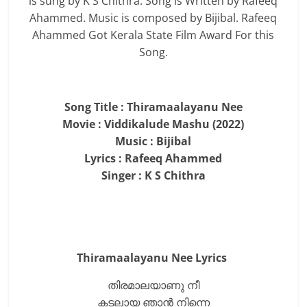
is sung by K S Chithra. Song is Written by Rafeeq
Ahammed. Music is composed by Bijibal. Rafeeq
Ahammed Got Kerala State Film Award For this
Song.
Song Title : Thiramaalayanu Nee
Movie : Viddikalude Mashu (2022)
Music : Bijibal
Lyrics : Rafeeq Ahammed
Singer : K S Chithra
Thiramaalayanu Nee Lyrics
തിരമാലയാണു നീ
കടലായ ഞാന്‍ നിന്നെ