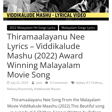
2022 Malayalam Hit Songs Lyrics
Malayalam Songs Lyrics
Thiramaalayanu Nee
Lyrics – Viddikalude
Mashu (2022) Award
Winning Malayalam
Movie Song
,
,
July 22, 2023
Jack
0 Comments
bijibal
K S Chithra
,
Rafeeq Ahammed
Viddikalude Maash
Thiramaalayanu Nee Song From the Malayalam
Movie Viddikalude Maashu (2022).This Beutiful song