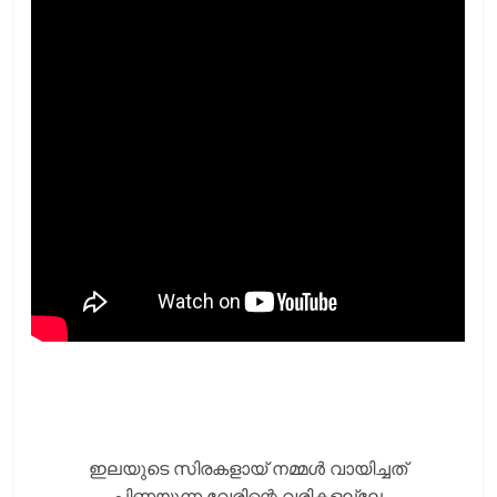
ഇലയുടെ സിരകളായ് നമ്മള്‍ വായിച്ചത്
പിണയുന്ന വേരിന്റെ വരികളല്ലേ