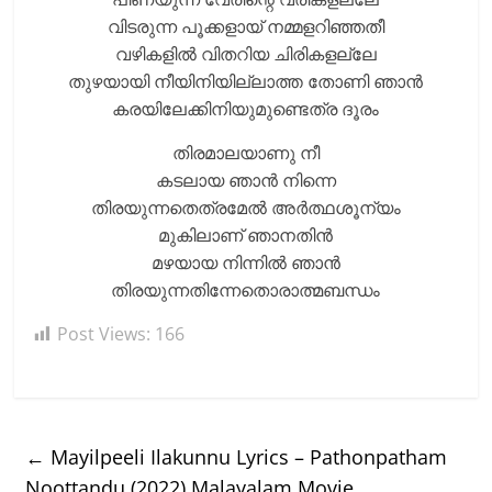
വിടരുന്ന പൂക്കളായ് നമ്മളറിഞ്ഞതീ
വഴികളില്‍ വിതറിയ ചിരികളല്ലേ
തുഴയായി നീയിനിയില്ലാത്ത തോണി ഞാന്‍
കരയിലേക്കിനിയുമുണ്ടെത്ര ദൂരം
തിരമാലയാണു നീ
കടലായ ഞാന്‍ നിന്നെ
തിരയുന്നതെത്രമേല്‍ അര്‍ത്ഥശൂന്യം
മുകിലാണ് ഞാനതിന്‍
മഴയായ നിന്നില്‍ ഞാന്‍
തിരയുന്നതിന്നേതൊരാത്മബന്ധം
Post Views:
166
←
Mayilpeeli Ilakunnu Lyrics – Pathonpatham
Noottandu (2022) Malayalam Movie