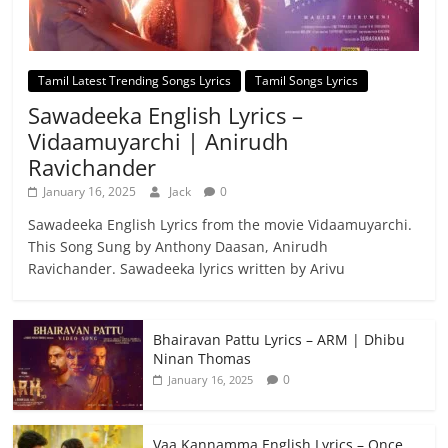
Tamil Latest Trending Songs Lyrics
Tamil Songs Lyrics
Sawadeeka English Lyrics –
Vidaamuyarchi | Anirudh
Ravichander
January 16, 2025
Jack
0
Sawadeeka English Lyrics from the movie Vidaamuyarchi.
This Song Sung by Anthony Daasan, Anirudh
Ravichander. Sawadeeka lyrics written by Arivu
Bhairavan Pattu Lyrics – ARM | Dhibu
Ninan Thomas
0
January 16, 2025
Vaa Kannamma English Lyrics – Once