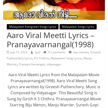
Malayalam Evergreen Songs Lyrics
Malayalam Songs Lyrics
Aaro Viral Meetti Lyrics –
Pranayavarnangal(1998)
,
July 15, 2023
Jack
0 Comments
biju menon
Gireesh
,
,
,
Puthenchery Lyrics
K S Chithra
Malayalam Song Lyrics
Manju
,
,
Warrier
Pranaya Varnangal
vidyasagar
Aaro Viral Meetti Lyrics from the Malayalam Movie
Pranayavarnangal(1998). Aaro Viral Meetti Song
Lyrics are written by Gireesh Puthenchery. Music is
Composed by Vidyasagar. This Beautiful Song is
Sung by Girish K S Chithra. Pranayavarnangal Movie
Starring Biju Menon, Manju Warrier, Suresh Gopi