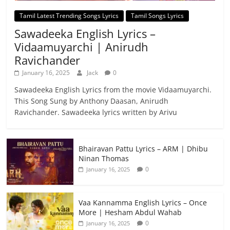
Tamil Latest Trending Songs Lyrics
Tamil Songs Lyrics
Sawadeeka English Lyrics –
Vidaamuyarchi | Anirudh
Ravichander
January 16, 2025
Jack
0
Sawadeeka English Lyrics from the movie Vidaamuyarchi.
This Song Sung by Anthony Daasan, Anirudh
Ravichander. Sawadeeka lyrics written by Arivu
Bhairavan Pattu Lyrics – ARM | Dhibu
Ninan Thomas
0
January 16, 2025
Vaa Kannamma English Lyrics – Once
More | Hesham Abdul Wahab
0
January 16, 2025