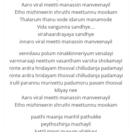
Aaro viral meetti manassin manveenayil
Etho mizhineerin shruthi meettunnu mookam
Thalarum thanu vode idarum manamode
Vida vangunna sandhye….
virahaardrayaya sandhye
innaro viral meetti manassin manveenayil
vennilavu polum ninakkinneriyum venalayi
varnnaraaji neettum vasantham varsha shokamayi
ninte ardra hridayam thooval chilludanja padamayi
ninte ardra hridayam thooval chilludanja padamayi
irulil parannu murivettu padumoru pavam thooval
kiliyay nee
Aaro viral meetti manassin manveenayil
Etho mizhineerin shruthi meettunnu mookam
paathi maanja manhil pathukke
peythozhinja mazhayil
kattil minni mayum vilakkayi