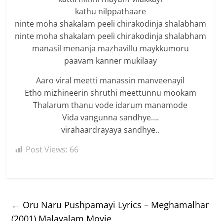
kathu nilppathaare
ninte moha shakalam peeli chirakodinja shalabham
ninte moha shakalam peeli chirakodinja shalabham
manasil menanja mazhavillu maykkumoru
paavam kanner mukilaay
Aaro viral meetti manassin manveenayil
Etho mizhineerin shruthi meettunnu mookam
Thalarum thanu vode idarum manamode
Vida vangunna sandhye….
virahaardrayaya sandhye..
Post Views:
66
←
Oru Naru Pushpamayi Lyrics – Meghamalhar
(2001) Malayalam Movie