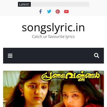
Latest:
songslyric.in
Catch ur favourite lyrics