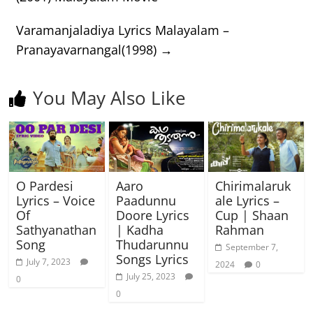
Varamanjaladiya Lyrics Malayalam –
Pranayavarnangal(1998)
→
You May Also Like
O Pardesi
Aaro
Chirimalaruk
Lyrics – Voice
Paadunnu
ale Lyrics –
Of
Doore Lyrics
Cup | Shaan
Sathyanathan
| Kadha
Rahman
Song
Thudarunnu
September 7,
Songs Lyrics
July 7, 2023
2024
0
July 25, 2023
0
0