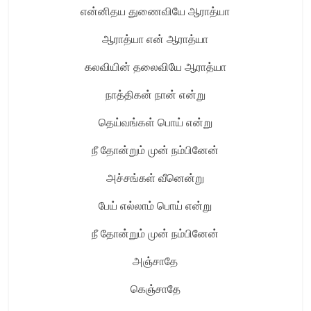
என்னிதய துணைவியே ஆராத்யா
ஆராத்யா என் ஆராத்யா
கலவியின் தலைவியே ஆராத்யா
நாத்திகன் நான் என்று
தெய்வங்கள் பொய் என்று
நீ தோன்றும் முன் நம்பினேன்
அச்சங்கள் வீனென்று
பேய் எல்லாம் பொய் என்று
நீ தோன்றும் முன் நம்பினேன்
அஞ்சாதே
கெஞ்சாதே