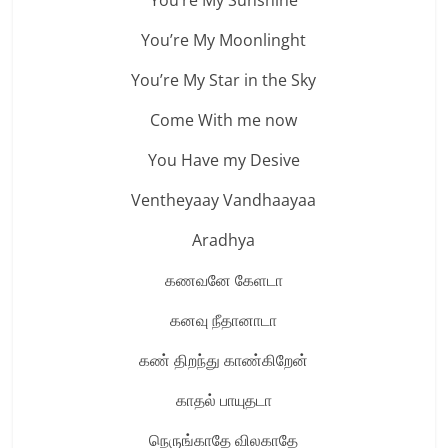
You’re My Sunshine
You’re My Moonlinght
You’re My Star in the Sky
Come With me now
You Have my Desive
Ventheyaay Vandhaayaa
Aradhya
கணவனே கேளடா
கனவு நீதானாடா
கண் திறந்து காண்கிறேன்
காதல் பாயுதடா
நெருங்காதே விலகாதே