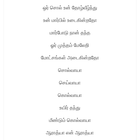
ஒர் சொல் உன் தோழ்வீழ்ந்து
உன் மார்பில் உடைகின்றதோ
மார்போடு நான் தந்த
ஓர் முத்தம் மேலேறி
மோட்சங்கள் அடைகின்றதோ
சொல்வாயா
செய்வாயா
கொல்வாயா
உயிர் தந்து
மீண்டும் கொல்வாயா
ஆராத்யா என் ஆராத்யா