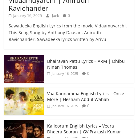
Vidaamuyarchi | Anirudh
Ravichander
January 16, 2025
Jack
0
Sawadeeka English Lyrics from the movie Vidaamuyarchi.
This Song Sung by Anthony Daasan, Anirudh
Ravichander. Sawadeeka lyrics written by Arivu
Bhairavan Pattu Lyrics – ARM | Dhibu
Ninan Thomas
0
January 16, 2025
Vaa Kannamma English Lyrics – Once
More | Hesham Abdul Wahab
0
January 16, 2025
Kalloorum English Lyrics – Veera
Dheera Sooran | GV Prakash Kumar