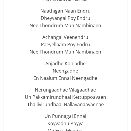
Naathigan Naan Endru
Dheyvangal Poy Endru
Nee Thondrum Mun Nambinaen
Achangal Veenendru
Paeyellaam Poy Endru
Nee Thondrum Mun Nambinaen
Anjadhe Konjadhe
Neengadhe
En Naalum Ennai Neengadhe
Nerungaadhae Vilagaadhae
Un Pakkamirundhaal Kettuppoavaen
Thalliyirundhaal Nallavanaavaenae
Un Punnagai Ennai
Koyvadhu Poyya
Me Enai Menmai