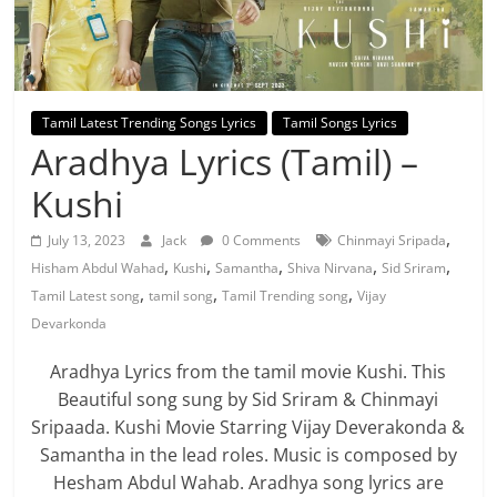
Tamil Latest Trending Songs Lyrics
Tamil Songs Lyrics
Aradhya Lyrics (Tamil) –
Kushi
,
July 13, 2023
Jack
0 Comments
Chinmayi Sripada
,
,
,
,
,
Hisham Abdul Wahad
Kushi
Samantha
Shiva Nirvana
Sid Sriram
,
,
,
Tamil Latest song
tamil song
Tamil Trending song
Vijay
Devarkonda
Aradhya Lyrics from the tamil movie Kushi. This
Beautiful song sung by Sid Sriram & Chinmayi
Sripaada. Kushi Movie Starring Vijay Deverakonda &
Samantha in the lead roles. Music is composed by
Hesham Abdul Wahab. Aradhya song lyrics are