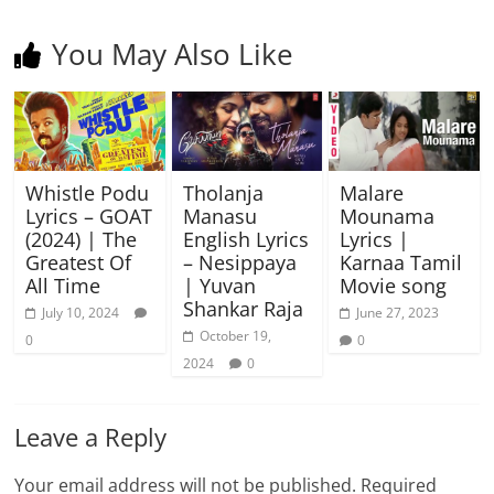
You May Also Like
Whistle Podu
Tholanja
Malare
Lyrics – GOAT
Manasu
Mounama
(2024) | The
English Lyrics
Lyrics |
Greatest Of
– Nesippaya
Karnaa Tamil
All Time
| Yuvan
Movie song
Shankar Raja
July 10, 2024
June 27, 2023
October 19,
0
0
2024
0
Leave a Reply
Your email address will not be published.
Required