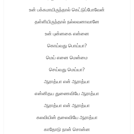
உன் பக்கமாயிருந்தால் கெட்டுப்போவேன்
தள்ளியிருந்தால் நல்லவனாவானே
உன் புன்னகை என்னை
கொய்வது பொய்யா?
மெய் எனை மென்மை
செய்வது மெய்யா?
ஆராத்யா என் ஆராத்யா
என்னிதய துணைவியே ஆராத்யா
ஆராத்யா என் ஆராத்யா
கலவியின் தலைவியே ஆராத்யா
காதோடு நான் சொன்ன