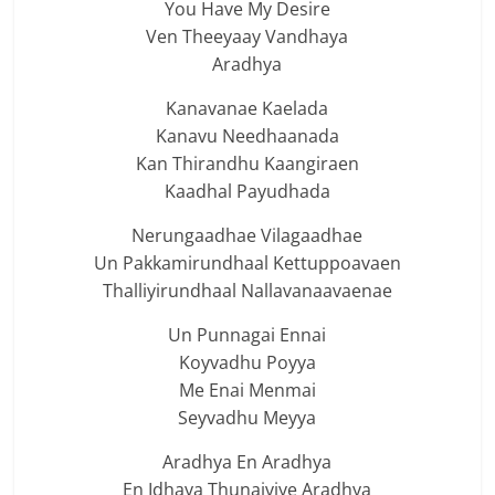
You Have My Desire
Ven Theeyaay Vandhaya
Aradhya
Kanavanae Kaelada
Kanavu Needhaanada
Kan Thirandhu Kaangiraen
Kaadhal Payudhada
Nerungaadhae Vilagaadhae
Un Pakkamirundhaal Kettuppoavaen
Thalliyirundhaal Nallavanaavaenae
Un Punnagai Ennai
Koyvadhu Poyya
Me Enai Menmai
Seyvadhu Meyya
Aradhya En Aradhya
En Idhaya Thunaiviye Aradhya