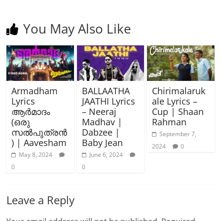
You May Also Like
Armadham
BALLAATHA
Chirimalaruk
Lyrics
JAATHI Lyrics
ale Lyrics –
ആർമാദം
– Neeraj
Cup | Shaan
(ഒരു
Madhav |
Rahman
സൽപുത്രൻ
Dabzee |
September 7,
) | Aavesham
Baby Jean
2024
0
May 8, 2024
June 6, 2024
0
0
Leave a Reply