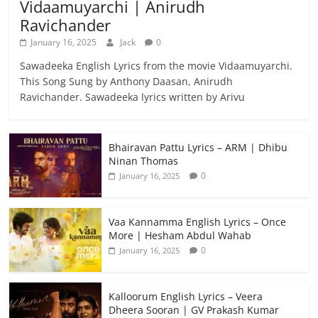
Vidaamuyarchi | Anirudh
Ravichander
January 16, 2025
Jack
0
Sawadeeka English Lyrics from the movie Vidaamuyarchi.
This Song Sung by Anthony Daasan, Anirudh
Ravichander. Sawadeeka lyrics written by Arivu
Bhairavan Pattu Lyrics – ARM | Dhibu
Ninan Thomas
0
January 16, 2025
Vaa Kannamma English Lyrics – Once
More | Hesham Abdul Wahab
0
January 16, 2025
Kalloorum English Lyrics – Veera
Dheera Sooran | GV Prakash Kumar