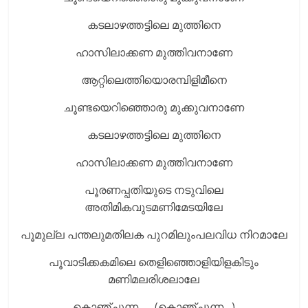
കടലാഴത്തട്ടിലെ മുത്തിനെ
ഹാസിലാക്കണ മുത്തിവനാണേ
ആറ്റിലെത്തിയൊരമ്പിളിമീനെ
ചൂണ്ടയെറിഞ്ഞൊരു മുക്കുവനാണേ
കടലാഴത്തട്ടിലെ മുത്തിനെ
ഹാസിലാക്കണ മുത്തിവനാണേ
പൂരണപ്പതിയുടെ നടുവിലെ
അതിമികവുടമണിമേടയിലേ
പൂമുല്ല പന്തലുമതിലക പുറമിലുംപലവിധ നിറമാലേ
പൂവാടിക്കകമിലെ തെളിഞ്ഞൊളിയിളകിടും
മണിമലരിശലാലേ
കൊഞ്ചുന്ന….. (കൊഞ്ചുന്ന…)