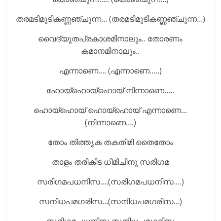
തരമടിമുടികണ്ണഞ്ചുന്ന… (തരമടിമുടികണ്ണഞ്ചുന്ന…)
വൈദ്യുതപ്രകാശമിനാലും.. തോരണം
കമാനമിനാലും..
എന്നാണെ…. (എന്നാണെ…..)
ഹോയ്‌ഹൊയ്‌ഹൊയ് നിന്നാണെ…..
ഹൊയ്‌ഹൊയ് ഹൊയ്‌ഹൊയ് എന്നാണെ…
(നിന്നാണെ….)
തോം തിത്തൃക തകതിമി തൈതോം
താളം തരികിട ധിമിചിനു സരിഗമ
സരിഗമപധനിസ….(സരിഗമപധനിസ….)
സനിധപമഗരിസ…(സനിധപമഗരിസ…)