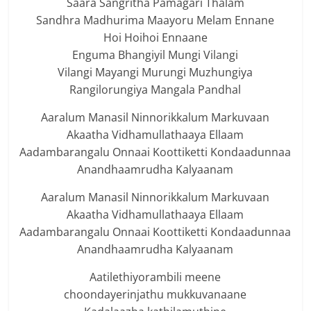
Saara Sangritha Pamagari Thalam
Sandhra Madhurima Maayoru Melam Ennane
Hoi Hoihoi Ennaane
Enguma Bhangiyil Mungi Vilangi
Vilangi Mayangi Murungi Muzhungiya
Rangilorungiya Mangala Pandhal
Aaralum Manasil Ninnorikkalum Markuvaan
Akaatha Vidhamullathaaya Ellaam
Aadambarangalu Onnaai Koottiketti Kondaadunnaa
Anandhaamrudha Kalyaanam
Aaralum Manasil Ninnorikkalum Markuvaan
Akaatha Vidhamullathaaya Ellaam
Aadambarangalu Onnaai Koottiketti Kondaadunnaa
Anandhaamrudha Kalyaanam
Aatilethiyorambili meene
choondayerinjathu mukkuvanaane