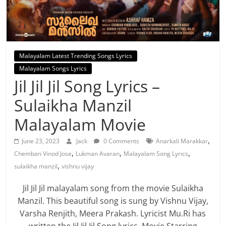
Malayalam Latest Trending Songs Lyrics
Malayalam Songs Lyrics
Jil Jil Jil Song Lyrics –
Sulaikha Manzil
Malayalam Movie
,
June 23, 2023
Jack
0 Comments
Anarkali Marakkar
,
,
,
Chemban Vinod Jose
Lukman Avaran
Malayalam Song Lyrics
,
sulaikha manzil
vishnu vijay
Jil Jil Jil malayalam song from the movie Sulaikha
Manzil. This beautiful song is sung by Vishnu Vijay,
Varsha Renjith, Meera Prakash. Lyricist Mu.Ri has