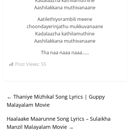
Kadalaazha kathilamuthine
Aashilakkana muthivanaane
Aatilethiyorambili meene
choondayerinjathu mukkuvanaane
Kadalaazha kathilamuthine
Aashilakkana muthivanaane
Tha naa naaa naaa……
Post Views:
55
←
Thaniye Mizhikal Song Lyrics | Guppy
Malayalam Movie
Haalaake Maarunne Song Lyrics – Sulaikha
Manzil Malayalam Movie
→