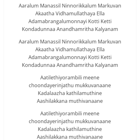
Aaralum Manassil Ninnorikkalum Markuvan
Akaatha Vidhamullathaya Ella
Adamabrangalumonnayi Kotti Ketti
Kondadunnaa Anandhamritha Kalyanam
Aaralum Manassil Ninnorikkalum Markuvan
Akaatha Vidhamullathaya Ella
Adamabrangalumonnayi Kotti Ketti
Kondadunnaa Anandhamritha Kalyanam
Aatilethiyorambili meene
choondayerinjathu mukkuvanaane
Kadalaazha kathilamuthine
Aashilakkana muthivanaane
Aatilethiyorambili meene
choondayerinjathu mukkuvanaane
Kadalaazha kathilamuthine
Aashilakkana muthivanaane