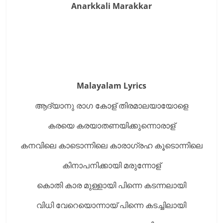
Anarkkali Marakkar
Malayalam Lyrics
ആദ്യാനു രാഗ കോള് തിരമാലയായോളെ
കരയെ കരയാതണയിക്കുന്നൊരാള്
കനവിലെ കാടൊന്നിലെ കാരാഗ്രഹ കൂടൊന്നിലെ
കിനാപനിക്കായി മരുന്നോള്
കൊതി കാര മുള്ളായി പിന്നെ കടന്നലായി
വിധി വേറെയൊന്നായ് പിന്നെ കടച്ചിലായി