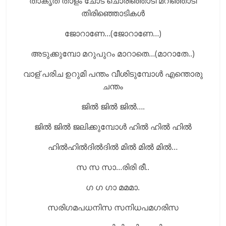
താകൃത താളം ചോട് ചൊരിഞ്ഞാടി മറിഞ്ഞാടി
തിരിഞ്ഞൊടികള്‍
ജോറാണേ…(ജോറാണേ…)
അടുക്കുമ്പോ മറുപുറം മാറാതെ…(മാറാതേ..)
വാള് പരിച ഉറുമി പന്തം വീശിടുമ്പോള്‍ എന്തൊരു
ചന്തം
ജില്‍ ജില്‍ ജില്‍….
ജില്‍ ജില്‍ ജലിക്കുമ്പോള്‍ ഹില്‍ ഹില്‍ ഹില്‍
ഹില്‍ഹില്‍ദില്‍ദില്‍ മില്‍ മില്‍ മില്‍…
സ സ സാ…രിരി രീ..
ഗ ഗ ഗാ മമമാ.
സരിഗമപധനിസ സനിധപമഗരിസ