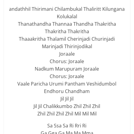
andathhil Thirimani Chilambukal Thaliritt Kilungana
Kolukalal
Thanathandha Thannaa Thandha Thakritha
Thakritha Thakritha
Thaaakritha Thalamil Cherinjadi Churinjadi
Marinjadi Thirinjodikal
Joraale
Chorus: Joraale
Nadkum Marupuram Joraale
Chorus: Joraale
Vaale Paricha Urumi Pantham Veshidumbol
Endhoru Chandham
Jil Jil Jil
Jil Jil Chalikkumbo Zhil Zhil Zhil
Zhil Zhil Zhil Zhil Mil Mil Mil
Sa Ssa Sa Ri Rri Ri
Ga Gga Ga Ma Ma Mma