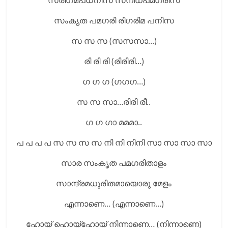
സരിഗമപധനിസ സനിധപമഗരിസ
സംകൃത പമഗരി രിഗരിമ പനിസ
സ സ സ (സസസാ…)
രി രി രി (രിരിരി…)
ഗ ഗ ഗ (ഗഗഗ…)
സ സ സാ…രിരി രീ..
ഗ ഗ ഗാ മമമാ..
പ പ പ പ സ സ സ സ നി നി നിനി സാ സാ സാ സാ
സാര സംകൃത പമഗരിതാളം
സാന്ദ്രമധുരിതമായൊരു മേളം
എന്നാണെ… (എന്നാണെ…)
ഹോയ് ഹൊയ്‌ഹോയ് നിന്നാണെ… (നിന്നാണെ)