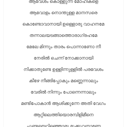
ആവേശം കൊള്ളുന്ന മോഹികളെ
ആവോളം നൊന്തുള്ള മാനസരെ
കൊണ്ടോവാനായി ഉള്ളൊരു വാഹനമേ
തന്നാലയടങ്ങാത്തൊരാഗ്രഹമേ
മേലേ മിന്നും താരം പൊന്നാണോ നീ
നേരിൽ ചെന്ന് നോക്കാനായി
നിക്കാതുണ്ടേ ഉള്ളിന്നുള്ളിൽ പരവേശം
കീഴേ നീങ്ങിപ്പോകും മണ്ണെന്നാലും
വേരിൽ നിന്നും പോന്നെന്നാലും
മണ്ടിപോകാൻ ആശിക്കുന്നേ അതി വേഗം
ആറ്റിലെത്തിയൊരമ്പിളിമീനെ
ചൂണ്ടയെറിഞ്ഞൊരു മുക്കുവനാണേ