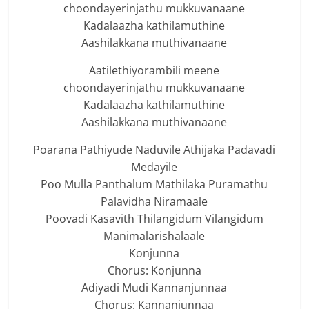
choondayerinjathu mukkuvanaane
Kadalaazha kathilamuthine
Aashilakkana muthivanaane
Aatilethiyorambili meene
choondayerinjathu mukkuvanaane
Kadalaazha kathilamuthine
Aashilakkana muthivanaane
Poarana Pathiyude Naduvile Athijaka Padavadi
Medayile
Poo Mulla Panthalum Mathilaka Puramathu
Palavidha Niramaale
Poovadi Kasavith Thilangidum Vilangidum
Manimalarishalaale
Konjunna
Chorus: Konjunna
Adiyadi Mudi Kannanjunnaa
Chorus: Kannanjunnaa