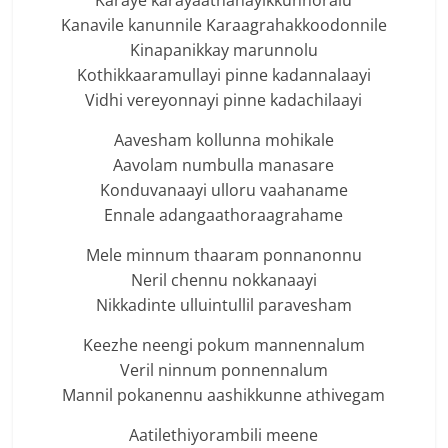
Karaye karayaathanayikkunnoralu
Kanavile kanunnile Karaagrahakkoodonnile
Kinapanikkay marunnolu
Kothikkaaramullayi pinne kadannalaayi
Vidhi vereyonnayi pinne kadachilaayi
Aavesham kollunna mohikale
Aavolam numbulla manasare
Konduvanaayi ulloru vaahaname
Ennale adangaathoraagrahame
Mele minnum thaaram ponnanonnu
Neril chennu nokkanaayi
Nikkadinte ulluintullil paravesham
Keezhe neengi pokum mannennalum
Veril ninnum ponnennalum
Mannil pokanennu aashikkunne athivegam
Aatilethiyorambili meene