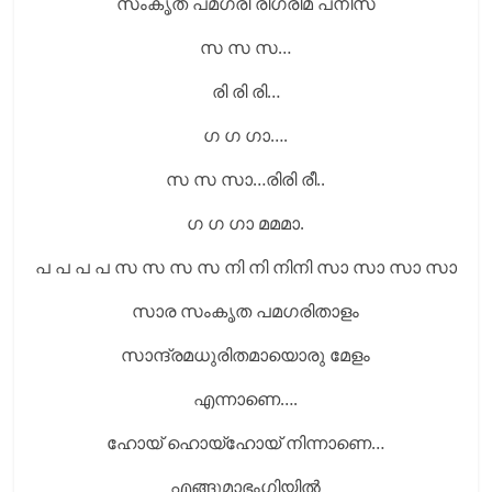
സംകൃത പമഗരി രിഗരിമ പനിസ
സ സ സ…
രി രി രി…
ഗ ഗ ഗാ….
സ സ സാ…രിരി രീ..
ഗ ഗ ഗാ മമമാ.
പ പ പ പ സ സ സ സ നി നി നിനി സാ സാ സാ സാ
സാര സംകൃത പമഗരിതാളം
സാന്ദ്രമധുരിതമായൊരു മേളം
എന്നാണെ….
ഹോയ് ഹൊയ്‌ഹോയ് നിന്നാണെ…
എങ്ങുമാഭംഗിയില്‍