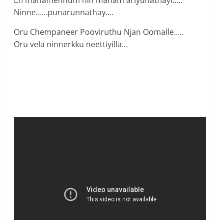
En manamennum nin manam ariyunathayi…..
Ninne……punarunnathay….
Oru Chempaneer Pooviruthu Njan Oomalle…..
Oru vela ninnerkku neettiyilla…