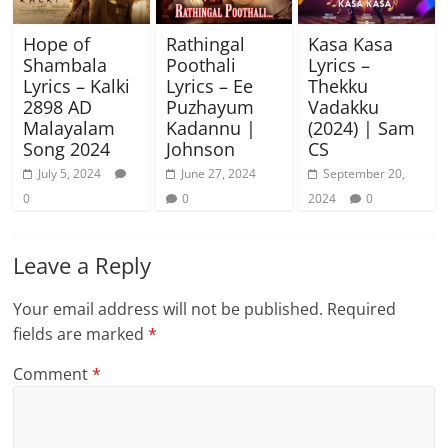
Hope of
Rathingal
Kasa Kasa
Shambala
Poothali
Lyrics –
Lyrics – Kalki
Lyrics – Ee
Thekku
2898 AD
Puzhayum
Vadakku
Malayalam
Kadannu |
(2024) | Sam
Song 2024
Johnson
CS
July 5, 2024
June 27, 2024
September 20,
0
0
2024
0
Leave a Reply
Your email address will not be published.
Required
fields are marked
*
Comment
*