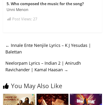
5. Who composed the music for the song?
Unni Menon
Post Views:
27
←
Innale Ente Nenjile Lyrics – K J Yesudas |
Balettan
Neelorpam Lyrics – Indian 2 | Anirudh
Ravichander | Kamal Haasan
→
You May Also Like