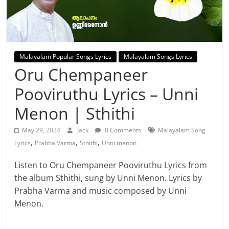
Malayalam Popular Songs Lyrics
Malayalam Songs Lyrics
Oru Chempaneer
Pooviruthu Lyrics – Unni
Menon | Sthithi
May 29, 2024
Jack
0 Comments
Malayalam Song
,
,
,
Lyrics
Prabha Varma
Sthithi
Unni menon
Listen to Oru Chempaneer Pooviruthu Lyrics from
the album Sthithi, sung by Unni Menon. Lyrics by
Prabha Varma and music composed by Unni
Menon.