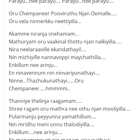
Parayu…nee parayu…. Parayu…nee parayu….
Oru Chempaneer Pooviruthu Njan Oomalle…..
Oru vela ninnerkku neettiyilla…
Akamme niranja snehamam…
Mathuryam oru vaakinal thottu njan nalkiyilla…..
Nira neelaraaville ekandathayil….
Nin mizhiyille nannavoppi maychathilla….
Enkillum nee arinju…
En ninavennum nin ninvariyunathayi….
Ninne…Thazhukunathayi……Oru
Chempaneer…..hmmmm..
Thanniye thelinja raagamam…..
Shree ragam oru mathra nee othu njan mooliyilla….
Pularmanju peyyunna yamathillum….
Nin mridhu meni onnu thalodiyilla….
Enkillum….nee arinju….