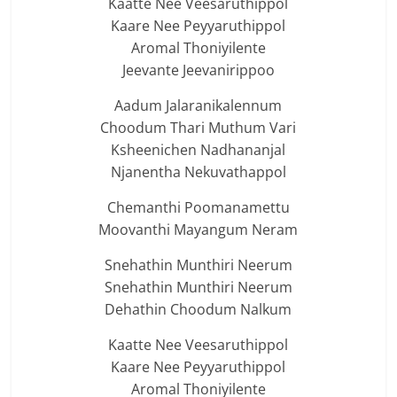
Kaatte Nee Veesaruthippol
Kaare Nee Peyyaruthippol
Aromal Thoniyilente
Jeevante Jeevanirippoo
Aadum Jalaranikalennum
Choodum Thari Muthum Vari
Ksheenichen Nadhananjal
Njanentha Nekuvathappol
Chemanthi Poomanamettu
Moovanthi Mayangum Neram
Snehathin Munthiri Neerum
Snehathin Munthiri Neerum
Dehathin Choodum Nalkum
Kaatte Nee Veesaruthippol
Kaare Nee Peyyaruthippol
Aromal Thoniyilente