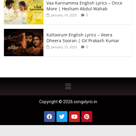
Vaa Kannamma English Lyrics – Once
More | Hesham Abdul Wahab
0
January 16, 2025
Kalloorum English Lyrics – Veera
Dheera Sooran | GV Prakash Kumar
0
January 15, 2025
Copyright © 2026 songslyric.in