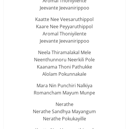
Aromal Thoniyilente
Jeevante Jeevanirippoo
Kaatte Nee Veesaruthippol
Kaare Nee Peyyaruthippol
Aromal Thoniyilente
Jeevante Jeevanirippoo
Neela Thiramalakal Mele
Neenthunnoru Neerkili Pole
Kaanama Thoni Pathukke
Alolam Pokunnakale
Mara Nin Punchiri Nalkiya
Romancham Mayum Munpe
Nerathe
Nerathe Sandhya Mayangum
Nerathe Pokukayille