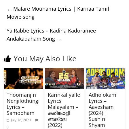
←
Malare Mounama Lyrics | Karnaa Tamil
Movie song
Ya Rabbe Lyrics – Kadina Kadoramee
Andakadaham Song
→
You May Also Like
Thoomanjin
Karinkaliyalle
Adholokam
Nenjilothungi
Lyrics
Lyrics –
Lyrics –
Malayalam –
Aavesham
Samooham
കരിങ്കാളി
(2024) |
അല്ലേ
Sushin
July 18, 2023
(2022)
Shyam
0