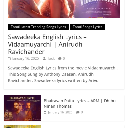
Tamil Latest Trending Songs Lyrics
Tamil Songs Lyrics
Sawadeeka English Lyrics –
Vidaamuyarchi | Anirudh
Ravichander
January 16, 2025
Jack
0
Sawadeeka English Lyrics from the movie Vidaamuyarchi.
This Song Sung by Anthony Daasan, Anirudh
Ravichander. Sawadeeka lyrics written by Arivu
Bhairavan Pattu Lyrics – ARM | Dhibu
Ninan Thomas
0
January 16, 2025