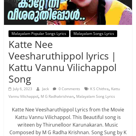
Malayalam Popular Songs Lyrics
Malayalam Songs Lyrics
Katte Nee
Veesharuthippol lyrics |
Kattu Vannu Vilichappol
Song
,
July 6, 2023
Jack
0 Comments
K S Chithra
Kattu
,
,
Vannu Vilichappol
M G Radhakrishnan
Malayalam Song Lyrics
Katte Nee Veesharuthippol Lyrics from the Movie
Kattu Vannu Vilichappol. This Beautiful song is
writeen by Thirunelloor Karunakaran. Music
Composed by M G Radha Krishnan. Song Sung by K