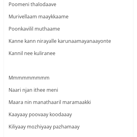
Poomeni thalodaave
Murivellaam maaykkaame
Poonkavilil muthaame
Kanne kann nirayalle karunaamayanaayonte
Kannil nee kuliranee
Mmmmmmmmm
Naari njan ithee meni
Maara nin manathaaril maramaakki
Kaayaay poovaay koodaaay
Kiliyaay mozhiyaay pazhamaay