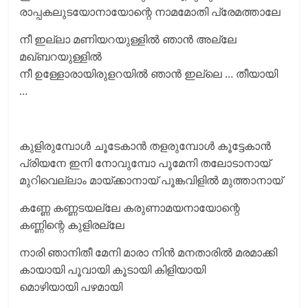
രാപ്പകലുടയോനായോന്റെ നാമമോതി പ്രേമത്താലേ
നീ ഇല്ലാ മണിയറയുള്ളിൽ ഞാൻ അല്ലേ
മഖ്ബറയുള്ളിൽ
നീ ഉള്ളോരായിരുളറയിൽ ഞാൻ ഇല്ലെ … തീയായി
…
കുളിരുമ്പോൾ ചൂടേകാൻ തളരുമ്പോൾ കൂട്ടേകാൻ
പ്രിയനേ ഇനി നോവുമ്പോ പൂമേനി തലോടാനായ്
മുറിവെല്ലാം മായ്ക്കാനായ് പൂങ്കവിളിൽ മുത്താനായ്
കണ്ണേ കണ്ണടയല്ലേ കരുണാമയനായോന്റെ
കണ്ണിന്റെ കുളിരല്ലേ
നാരി ഞാനിതീ മേനി മാരാ നിൻ മനതാരിൽ മരമാക്കി
കായായി പൂവായി കൂടായി കിളിയായി
മൊഴിയായി പഴമായി