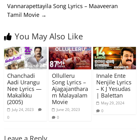
Vannarapettayila Song Lyrics – Maaveeran
Tamil Movie
→
You May Also Like
Chanchadi
Ollulleru
Innale Ente
Aadi Urangu
Song Lyrics –
Nenjile Lyrics
Nee Lyrics —
Ajagajanthara
– K J Yesudas
Makalkku
m Malayalam
| Balettan
(2005)
Movie
May 29, 2024
July 24, 2023
June 20, 2023
0
0
0
Leave a Reply