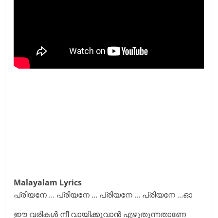
Malayalam Lyrics
പ്രിയനേ … പ്രിയനേ … പ്രിയനേ … പ്രിയനേ …ഓ
ഈ വരികൾ നീ വായിക്കുവാൻ എഴുതുന്നതാണേ