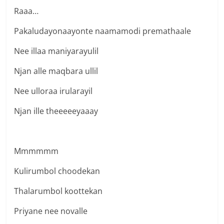
Raaa…
Pakaludayonaayonte naamamodi premathaale
Nee illaa maniyarayulil
Njan alle maqbara ullil
Nee ulloraa irularayil
Njan ille theeeeeyaaay
Mmmmmm
Kulirumbol choodekan
Thalarumbol koottekan
Priyane nee novalle