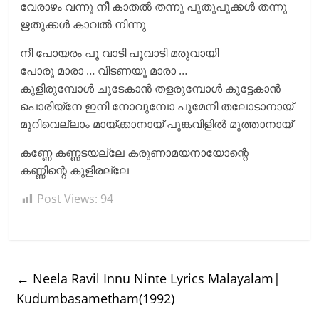
വേരാഴം വന്നൂ നീ കാതൽ തന്നു പുതുപൂക്കൾ തന്നു
ഋതുക്കൾ കാവൽ നിന്നു
നീ പോയരം പൂ വാടി പൂവാടി മരുവായി
പോരൂ മാരാ … വീടണയൂ മാരാ …
കുളിരുമ്പോൾ ചൂടേകാൻ തളരുമ്പോൾ കൂട്ടേകാൻ
പൊരിയ്നേ ഇനി നോവുമ്പോ പൂമേനി തലോടാനായ്
മുറിവെല്ലാം മായ്ക്കാനായ് പൂങ്കവിളിൽ മുത്താനായ്
കണ്ണേ കണ്ണടയല്ലേ കരുണാമയനായോന്റെ
കണ്ണിന്റെ കുളിരല്ലേ
Post Views:
94
←
Neela Ravil Innu Ninte Lyrics Malayalam|
Kudumbasametham(1992)