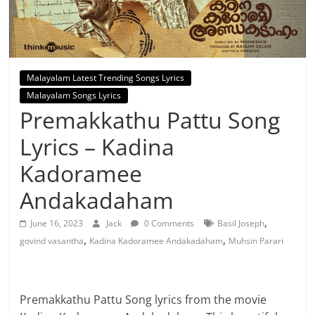
Malayalam Latest Trending Songs Lyrics
Malayalam Songs Lyrics
Premakkathu Pattu Song
Lyrics – Kadina
Kadoramee
Andakadaham
,
June 16, 2023
Jack
0 Comments
Basil Joseph
,
,
govind vasantha
Kadina Kadoramee Andakadaham
Muhsin Parari
Premakkathu Pattu Song lyrics from the movie