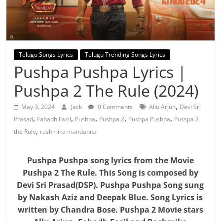
Telugu Songs Lyrics
Telugu Trending Songs Lyrics
Pushpa Pushpa Lyrics |
Pushpa 2 The Rule (2024)
,
May 3, 2024
Jack
0 Comments
Allu Arjun
Devi Sri
,
,
,
,
,
Prasad
Fahadh Fazil
Pushpa
Pushpa 2
Pushpa Pushpa
Pusspa 2
,
the Rule
rashmika mandanna
Pushpa Pushpa song lyrics from the Movie
Pushpa 2 The Rule. This Song is composed by
Devi Sri Prasad(DSP). Pushpa Pushpa Song sung
by Nakash Aziz and Deepak Blue. Song Lyrics is
written by Chandra Bose. Pushpa 2 Movie stars