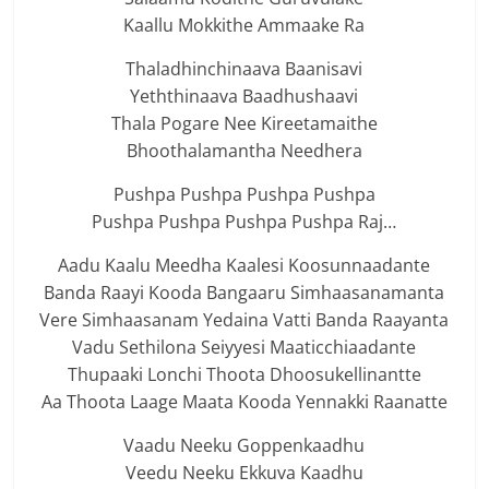
Kaallu Mokkithe Ammaake Ra
Thaladhinchinaava Baanisavi
Yeththinaava Baadhushaavi
Thala Pogare Nee Kireetamaithe
Bhoothalamantha Needhera
Pushpa Pushpa Pushpa Pushpa
Pushpa Pushpa Pushpa Pushpa Raj…
Aadu Kaalu Meedha Kaalesi Koosunnaadante
Banda Raayi Kooda Bangaaru Simhaasanamanta
Vere Simhaasanam Yedaina Vatti Banda Raayanta
Vadu Sethilona Seiyyesi Maaticchiaadante
Thupaaki Lonchi Thoota Dhoosukellinantte
Aa Thoota Laage Maata Kooda Yennakki Raanatte
Vaadu Neeku Goppenkaadhu
Veedu Neeku Ekkuva Kaadhu