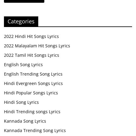
Categories
2022 Hindi Hit Songs Lyrics
2022 Malayalam Hit Songs Lyrics
2022 Tamil Hit Songs Lyrics
English Song Lyrics
English Trending Song Lyrics
Hindi Evergreen Songs Lyrics
Hindi Popular Songs Lyrics
Hindi Song Lyrics
Hindi Trending songs Lyrics
Kannada Song Lyrics
Kannada Trending Song Lyrics