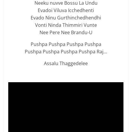
Neeku nuvve Bossu La Undu
Evadoi Viluva Icchedhenti
Evado Ninu Gurthinchedhendhi
Vonti Ninda Thimmiri Vunte
Nee Pere Nee Brandu-U
Pushpa Pushpa Pushpa Pushpa
Pushpa Pushpa Pushpa Pushpa Raj…
Assalu Thaggedelee