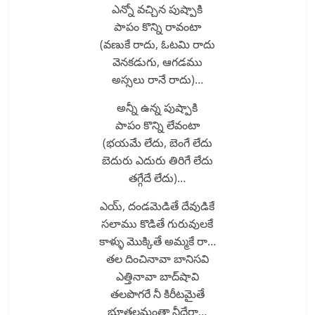
ఎన్నో వచ్చిన పుష్పాకి
పాపం కొన్ని రావంటా
(వణుకే రాదు, ఓటమి రాదు
వెనకడుగు, ఆగడము
అస్సలు రానే రాదు)…
అన్నీ ఉన్న పుష్పాకి
పాపం కొన్ని లేవంటా
(భయమే లేదు, బెంగే లేదు
బెదురు ఎదురు తిరిగే లేదు
తగ్గేదే లేదు)…
ఎయ్, దండమెడితే దేవుడికే
సలాము కొడితే గురువులకే
కాళ్ళు మొక్కితే అమ్మకే రా…
తల దించినావా బానిసవి
ఎత్తినావా బాద్‍షావి
తలపొగరే నీ కిరీటమైతే
భూతలమంతా నీదేరా…