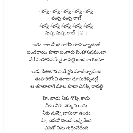
పుష్ప పుష్ప పుష్ప పుష్ప పుష్ప
పుష్ప పుష్ప రాజ్
పుష్ప పుష్ప పుష్ప పుష్ప పుష్ప
పుష్ప పుష్ప రాజ్||2||
ఆడు కాలుమీద కాలేసి కూసున్నాడంటే
బండరాయి కూడా బంగారు సింహాసనమంటా
వేరే సింహాసనమేదైనా వట్టి బండరాయంటా
ఆడు సేతిలోన సెయ్యేసి మాటిచ్చాడంటే
తుఫాకిలోంచి తూటా దూసుకెళ్ళినట్టే
ఆ తూటాలాగే మాట కూడా ఎనక్కి రానట్టే
హే, వాడు నీకు గొప్పే కాదు
వీడు నీకు ఎక్కువ కాదు
నీకు నువ్వే బాసులా ఉండు
హే, ఎవడో విలువ ఇచ్చేదేంది
ఎవడో నిను గుర్తించేదేంది