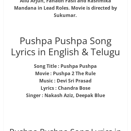
Allu Arjun, Fahadh Fasil and Rashmika
Mandana in Lead Roles. Movie is directed by
Sukumar.
Pushpa Pushpa Song
Lyrics in English & Telugu
Song Title : Pushpa Pushpa
Movie : Pushpa 2 The Rule
Music : Devi Sri Prasad
Lyrics : Chandra Bose
Singer : Nakash Aziz, Deepak Blue