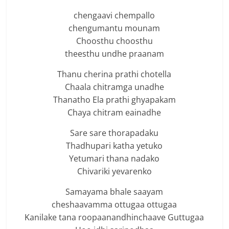
chengaavi chempallo
chengumantu mounam
Choosthu choosthu
theesthu undhe praanam
Thanu cherina prathi chotella
Chaala chitramga unadhe
Thanatho Ela prathi ghyapakam
Chaya chitram eainadhe
Sare sare thorapadaku
Thadhupari katha yetuko
Yetumari thana nadako
Chivariki yevarenko
Samayama bhale saayam
cheshaavamma ottugaa ottugaa
Kanilake tana roopaanandhinchaave Guttugaa