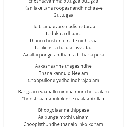
cheshaavamma ottugaa ottugaa
Kanilake tana roopaanandhinchaave
Guttugaa
Ho thanu evare nadiche taraa
Tadukula dhaara
Thanu chustunte rade nidhuraa
Tallike erra tulluke avvudaa
Aalallai ponge andham adi thana pera
Aakashaanne thagesindhe
Thana kannulo Neelam
Choopullone yedho indhrajaalam
Bangaaru vaanallo nindaa munche kaalam
Choosthaamanukoledhe naalaantollam
Bhoogolaanne thippese
Aa bunga mothi vainam
Choopisthundhe thanalo Inko konam