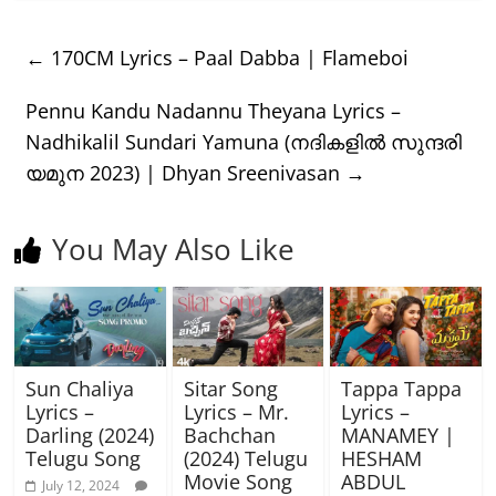
←
170CM Lyrics – Paal Dabba | Flameboi
Pennu Kandu Nadannu Theyana Lyrics –
Nadhikalil Sundari Yamuna (നദികളിൽ സുന്ദരി
യമുന 2023) | Dhyan Sreenivasan
→
You May Also Like
Sun Chaliya
Sitar Song
Tappa Tappa
Lyrics –
Lyrics – Mr.
Lyrics –
Darling (2024)
Bachchan
MANAMEY |
Telugu Song
(2024) Telugu
HESHAM
Movie Song
ABDUL
July 12, 2024