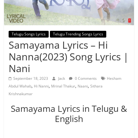
Telugu Songs Lyrics
Telugu Trending Songs Lyrics
Samayama Lyrics – Hi
Nanna(2023) Song Lyrics |
Nani
September 18, 2023
Jack
0 Comments
Hesham
,
,
,
,
Abdul Wahab
Hi Nanni
Mrinal Thakur
Naani
Sithara
Krishnakumar
Samayama Lyrics in Telugu &
English