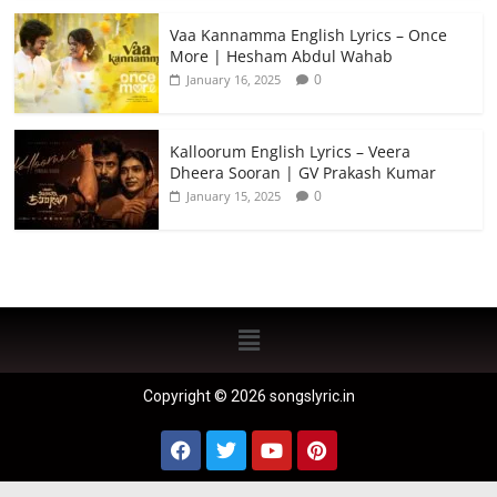
Vaa Kannamma English Lyrics – Once
More | Hesham Abdul Wahab
0
January 16, 2025
Kalloorum English Lyrics – Veera
Dheera Sooran | GV Prakash Kumar
0
January 15, 2025
Copyright © 2026 songslyric.in