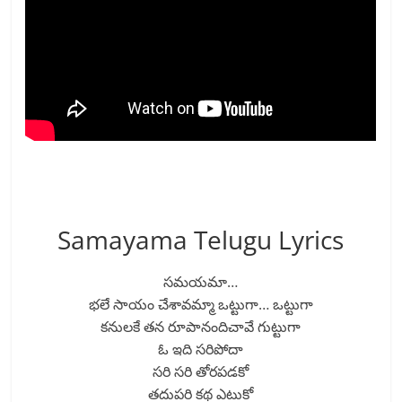
Samayama Telugu Lyrics
సమయమా…
భలే సాయం చేశావమ్మా ఒట్టుగా… ఒట్టుగా
కనులకే తన రూపానందిచావే గుట్టుగా
ఓ ఇది సరిపోదా
సరి సరి తోరపడకో
తదుపరి కథ ఎటుకో