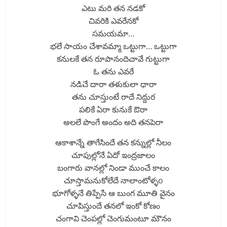
ఎటు మరి తన నడకో
చివరికి ఎవరేనకో
సమయమా…
భలే సాయం చేశావమ్మా ఒట్టుగా… ఒట్టుగా
కనులకే తన రూపానందిచావే గుట్టుగా
ఓ తను ఎవరే
నడిచే దారా తళుకులా ధారా
తను చూస్తుంటే రాదే నిద్దుర
పలికే ఏరా కునుకే ఔరా
అలలే పొంగే అందం అది తనపెరా
ఆకాశాన్నే తాగేసిందే తన కన్నుల్లో నీలం
చూపుల్లోనే ఏదో ఇంద్రజాలం
బంగారు వానల్లో నిండా ముంచే కాలం
చూస్తామనుకోలేదే నాలాంటోళ్ళo
భూగోళ్ళనే తిప్పేసే ఆ బుంగ మూతి వైనం
చూపిస్తుందే తనలో ఇంకో కోణం
చంగావి చెంపల్లో చెంగుమంటూ మౌనం