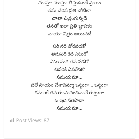
చూస్తూ చూస్తూ తీస్తుఉందే ప్రాణం
తను చేరిన ప్రతి చోటిలా
చాలా చిత్రంగున్నదే
తనతో ఇలా ప్రతి జ్ఞాపకం
చాయా చిత్రం అయినదే
సరి సరి తోరపడకో
తదుపరి కథ ఎటుకో
ఎటు మరి తన నడకో
చివరికి ఎవరేనకో
సమయమా…
భలే సాయం చేశావమ్మా ఒట్టుగా… ఒట్టుగా
కనులకే తన రూపానందిచావే గుట్టుగా
ఓ ఇది సరిపోదా
సమయమా…
Post Views:
87