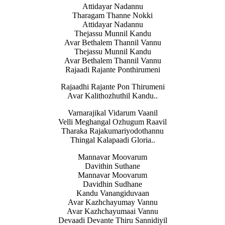
Attidayar Nadannu
Tharagam Thanne Nokki
Attidayar Nadannu
Thejassu Munnil Kandu
Avar Bethalem Thannil Vannu
Thejassu Munnil Kandu
Avar Bethalem Thannil Vannu
Rajaadi Rajante Ponthirumeni
Rajaadhi Rajante Pon Thirumeni
Avar Kalithozhuthil Kandu..
Varnarajikal Vidarum Vaanil
Velli Meghangal Ozhugum Raavil
Tharaka Rajakumariyodothannu
Thingal Kalapaadi Gloria..
Mannavar Moovarum
Davithin Suthane
Mannavar Moovarum
Davidhin Sudhane
Kandu Vanangiduvaan
Avar Kazhchayumay Vannu
Avar Kazhchayumaai Vannu
Devaadi Devante Thiru Sannidiyil