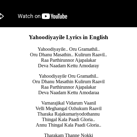
Yahoodiyayile Lyrics in English
Yahoodiyayile.. Oru Gramathil..
Oru Dhanu Masathin.. Kulirum Raavil..
Raa Parthirunnor Ajapalakar
Deva Naadam Kettu Amodaray
Yahoodiyayile Oru Gramathil..
Oru Dhanu Masathin Kulirum Raavil
Raa Parthirunnor Ajapalakar
Deva Naadam Kettu Amodaraa
Varnarajikal Vidarum Vaanil
Velli Meghangal Ozhukum Raavil
Tharaka Rajakumariyodothannu
Thingal Kala Paadi Gloria..
Annu Thingal Kala Paadi Gloria..
Tharakam Thanne Nokki