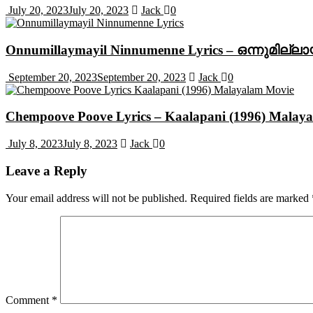
July 20, 2023
July 20, 2023
Jack
0
Onnumillaymayil Ninnumenne Lyrics – ഒന്നുമില്ല
September 20, 2023
September 20, 2023
Jack
0
Chempoove Poove Lyrics – Kaalapani (1996) Malay
July 8, 2023
July 8, 2023
Jack
0
Leave a Reply
Your email address will not be published.
Required fields are marked
Comment
*