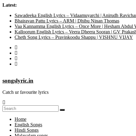
Latest:
Sawadeeka English Lyrics – Vidaamuyarchi | Anirudh Ravicha
Bhairavan Pattu Lyrics – ARM | Dhibu Ninan Thomas
Vaa Kannamma English Lyrics – Once More | Hesham Abdul
Kalloorum English Lyrics – Veera Dheera Sooran | GV Praka
Cheth Song Lyrics – Pravinkoodu Shappu | VISHNU VIJAY
songslyric.in
Catch ur favourite lyrics
Home
English Songs
Hindi Songs
Malayalam songs