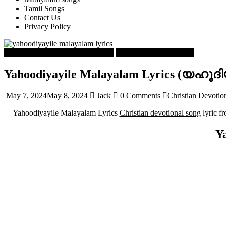
Tamil Songs
Contact Us
Privacy Policy
Malayalam Christian Songs Lyrics
Malayalam Songs Lyrics
Yahoodiyayile Malayalam Lyrics (യഹൂദിയ
May 7, 2024
May 8, 2024
Jack
0 Comments
Christian Devotio
Yahoodiyayile Malayalam Lyrics
Christian devotional song
lyric f
Y