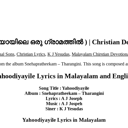
ായിലെ ഒരു ഗ്രാമത്തില്‍ ) | Christian De
nal Sons
,
Christian Lyrics
,
K J Yesudas
,
Malayalam Chirstian Devotiona
rom the album Snehapratheekam – Tharangini. This song is composed a
ahoodiyayile Lyrics in Malayalam and Engli
Song Title : Yahoodiyayile
Album : Snehapratheekam – Tharangini
Lyrics : A J Joseph
Music : A J Jospeh
Siner : K J Yesudas
Yahoodiyayile Lyrics in Malayalam