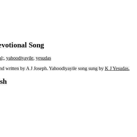
votional Song
l;
,
yahoodiyayile
,
yesudas
nd written by A J Joseph. Yahoodiyayile song sung by
K J Yesudas.
sh