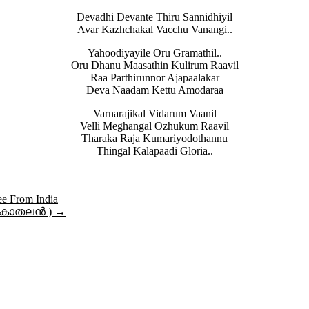
Devadhi Devante Thiru Sannidhiyil
Avar Kazhchakal Vacchu Vanangi..
Yahoodiyayile Oru Gramathil..
Oru Dhanu Maasathin Kulirum Raavil
Raa Parthirunnor Ajapaalakar
Deva Naadam Kettu Amodaraa
Varnarajikal Vidarum Vaanil
Velli Meghangal Ozhukum Raavil
Tharaka Raja Kumariyodothannu
Thingal Kalapaadi Gloria..
 From India
് കാതലൻ )
→