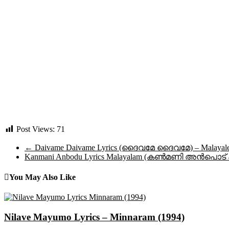
Post Views:
71
←
Daivame Daivame Lyrics (ദൈവമേ ദൈവമേ) – Malayalee
Kanmani Anbodu Lyrics Malayalam (കൺമണി അൻപൊട
You May Also Like
Nilave Mayumo Lyrics – Minnaram (1994)