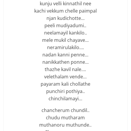
kunju velli kinnathil nee
kachi vekkum chelle paimpal
njan kudichotte…
peeli mudiyadumi..
neelamayil kankilo..
mele mukil chayave…
neramirulakilo….
nadan kanni penne…
nanikkathen ponne…
thazhe kavil nale….
velethalam vende…
payaram kali chollathe
punchiri pothiya..
chinchilamayi…
chancherum chundil..
chudu mutharam
muthanoru muthunde..