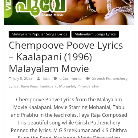
Malayalam Popular Songs Lyrics
Malayalam Songs Lyrics
Chempoove Poove Lyrics
– Kaalapani (1996)
Malayalam Movie
July 8, 2023
Jack
0 Comments
Gireesh Puthenchery
,
,
,
,
Lyrics
Ilaya Raja
Kaalapani
Mohanlal
Priyadarshan
Chempoove Poove Lyrics from the Malayalam
Movie Kaalapani. Movie Starring Mohanlal, Tabu
and Prabhu in the lead roles. Ilaya Raja Composed
this beautiful song while Girish Puthenchery
Penned the lyrics. M G SreeKumar and K S Chithra