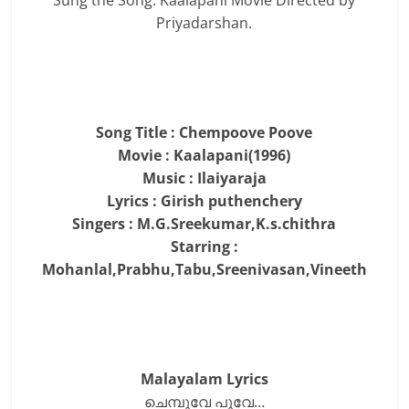
Sung the Song. Kaalapani Movie Directed by
Priyadarshan.
Song Title : Chempoove Poove
Movie : Kaalapani(1996)
Music : Ilaiyaraja
Lyrics : Girish puthenchery
Singers : M.G.Sreekumar,K.s.chithra
Starring :
Mohanlal,Prabhu,Tabu,Sreenivasan,Vineeth
Malayalam Lyrics
ചെമ്പൂവേ പൂവേ…