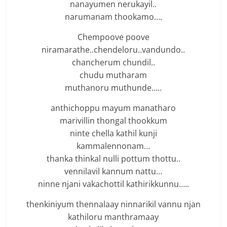
nanayumen nerukayil..
narumanam thookamo….
Chempoove poove
niramarathe..chendeloru..vandundo..
chancherum chundil..
chudu mutharam
muthanoru muthunde…..
anthichoppu mayum manatharo
marivillin thongal thookkum
ninte chella kathil kunji
kammalennonam…
thanka thinkal nulli pottum thottu..
vennilavil kannum nattu…
ninne njani vakachottil kathirikkunnu…..
thenkiniyum thennalaay ninnarikil vannu njan
kathiloru manthramaay