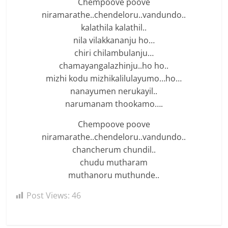
Chempoove poove
niramarathe..chendeloru..vandundo..
kalathila kalathil..
nila vilakkananju ho…
chiri chilambulanju…
chamayangalazhinju..ho ho..
mizhi kodu mizhikalilulayumo…ho…
nanayumen nerukayil..
narumanam thookamo….
Chempoove poove
niramarathe..chendeloru..vandundo..
chancherum chundil..
chudu mutharam
muthanoru muthunde..
Post Views:
46