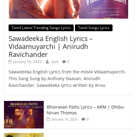
Tamil Latest Trending Songs Lyrics
Tamil Songs Lyrics
Sawadeeka English Lyrics –
Vidaamuyarchi | Anirudh
Ravichander
January 16, 2025
Jack
0
Sawadeeka English Lyrics from the movie Vidaamuyarchi.
This Song Sung by Anthony Daasan, Anirudh
Ravichander. Sawadeeka lyrics written by Arivu
Bhairavan Pattu Lyrics – ARM | Dhibu
Ninan Thomas
0
January 16, 2025