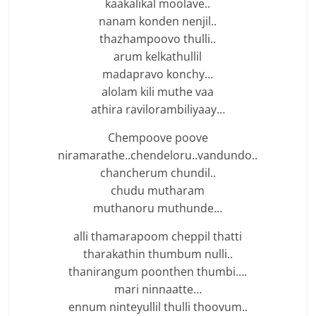
kaakalikal moolave..
nanam konden nenjil..
thazhampoovo thulli..
arum kelkathullil
madapravo konchy…
alolam kili muthe vaa
athira ravilorambiliyaay…
Chempoove poove
niramarathe..chendeloru..vandundo..
chancherum chundil..
chudu mutharam
muthanoru muthunde…
alli thamarapoom cheppil thatti
tharakathin thumbum nulli..
thanirangum poonthen thumbi….
mari ninnaatte…
ennum ninteyullil thulli thoovum..