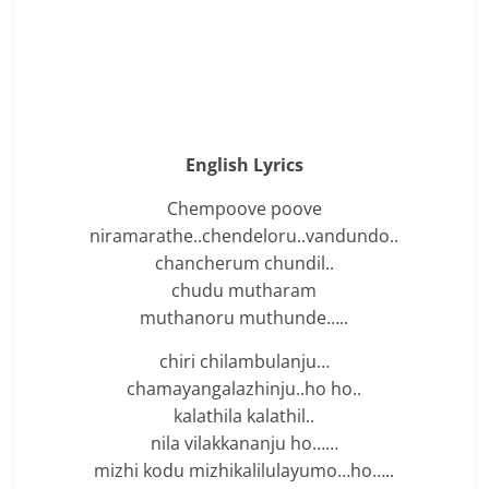
English Lyrics
Chempoove poove
niramarathe..chendeloru..vandundo..
chancherum chundil..
chudu mutharam
muthanoru muthunde…..
chiri chilambulanju…
chamayangalazhinju..ho ho..
kalathila kalathil..
nila vilakkananju ho……
mizhi kodu mizhikalilulayumo…ho…..