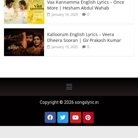
Vaa Kannamma English Lyrics – Once
More | Hesham Abdul Wahab
0
January 16, 2025
Kalloorum English Lyrics – Veera
Dheera Sooran | GV Prakash Kumar
0
January 15, 2025
Copyright © 2026 songslyric.in