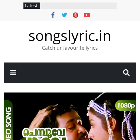
Latest:
songslyric.in
Catch ur favourite lyrics