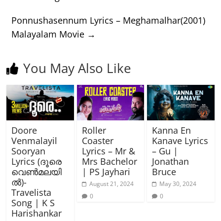
Ponnushasennum Lyrics – Meghamalhar(2001)
Malayalam Movie
→
You May Also Like
Doore
Roller
Kanna En
Venmalayil
Coaster
Kanave Lyrics
Sooryan
Lyrics – Mr &
– Gu |
Lyrics (ദൂരെ
Mrs Bachelor
Jonathan
വെൺമലയി
| PS Jayhari
Bruce
ൽ)-
August 21, 2024
May 30, 2024
Travelista
0
0
Song | K S
Harishankar