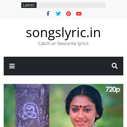
Latest:
songslyric.in
Catch ur favourite lyrics