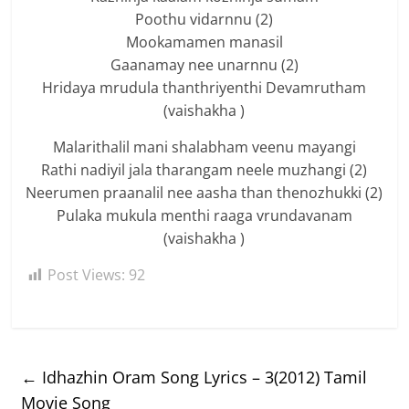
Poothu vidarnnu (2)
Mookamamen manasil
Gaanamay nee unarnnu (2)
Hridaya mrudula thanthriyenthi Devamrutham
(vaishakha )
Malarithalil mani shalabham veenu mayangi
Rathi nadiyil jala tharangam neele muzhangi (2)
Neerumen praanalil nee aasha than thenozhukki (2)
Pulaka mukula menthi raaga vrundavanam
(vaishakha )
Post Views:
92
←
Idhazhin Oram Song Lyrics – 3(2012) Tamil
Movie Song