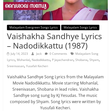
Malayalam Evergreen Songs Lyrics
Malayalam Songs Lyrics
Vaishakha Sandhye Lyrics
– Nadodikkattu (1987)
July 14, 2023
Jack
0 Comments
Malayalam Song
,
,
,
,
,
,
Lyrics
Mohanlal
Nadodikkattu
P Jayachandran
Shobana
Shyam
,
Sreenivasan
Yusafali Kecheri
Vaishakha Sandhye Song Lyrics from the Malayalam
Movie Nadodikkattu. Movie starring Mohanlal,
Sreenivasan, Shobana in lead roles. Vaishakha
Sandhye song sung by KJ Yesudas. The music
composed by Shyam. Song lyrics were written by
Yusufali Kecheri.