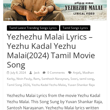
Tamil Latest Trending Songs Lyrics
Tamil Songs Lyrics
Yezhezhu Malai Lyrics –
Yezhu Kadal Yezhu
Malai(2024) Tamil Movie
Song
,
July 8, 2024
Jack
0 Comments
Anjali
Madhan
,
,
,
,
,
,
Karky
Nivin Pauly
Ram
Santhosh Naraynan
Soori
tamil song
,
,
Tamil Song 2024
Yezhu Kadal Yezhu Malai
Yuvan Shankar Raja
Yezhezhu Malai Lyrics from the movie Yezhu Kadal
Yezhu Malai. This Song Sung by Yuvan Shankar Raja,
Santosh Narayanan. Yezhezhu Malai lyrics written