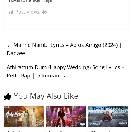
Post Views:
46
←
Manne Nambi Lyrics – Adios Amigo (2024) |
Dabzee
Athirattum Dum (Happy Wedding) Song Lyrics –
Petta Rap | D.Imman
→
You May Also Like