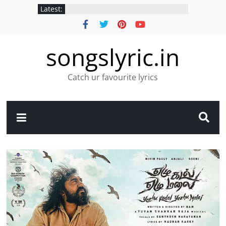
Latest:
songslyric.in
Catch ur favourite lyrics