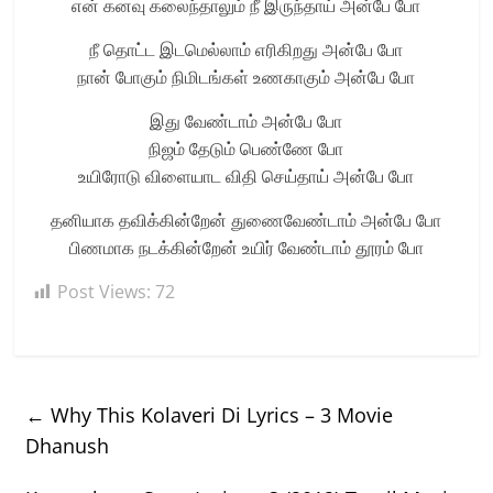
என் கனவு கலைந்தாலும் நீ இருந்தாய் அன்பே போ
நீ தொட்ட இடமெல்லாம் எரிகிறது அன்பே போ
நான் போகும் நிமிடங்கள் உணகாகும் அன்பே போ
இது வேண்டாம் அன்பே போ
நிஜம் தேடும் பெண்ணே போ
உயிரோடு விளையாட விதி செய்தாய் அன்பே போ
தனியாக தவிக்கின்றேன் துணைவேண்டாம் அன்பே போ
பிணமாக நடக்கின்றேன் உயிர் வேண்டாம் தூரம் போ
Post Views:
72
←
Why This Kolaveri Di Lyrics – 3 Movie
Dhanush