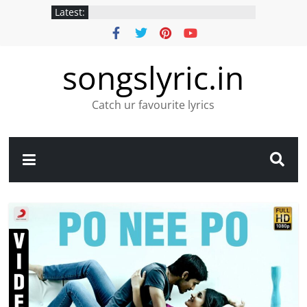
Latest:
songslyric.in
Catch ur favourite lyrics