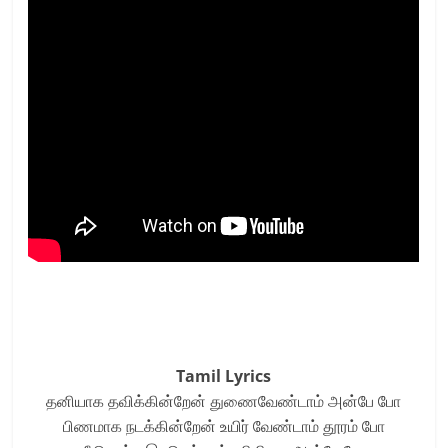
Tamil Lyrics
தனியாக தவிக்கின்றேன் துணைவேண்டாம் அன்பே போ
பிணமாக நடக்கின்றேன் உயிர் வேண்டாம் தூரம் போ