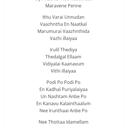
Maravene Penne
Ithu Varai Unnudan
Vaazhntha En Naatkal
Marumurai Vaazhnthida
Vazhi illaiyaa
Irulil Thediya
Thedalgal Ellaam
Vidiyalai Kaanavum
Vithi illaiyaa
Podi Po Podi Po
En Kadhal Puriyalaiyaa
Un Nashtam Anbe Po
En Kanavu Kalainthaalum
Nee Irunthaai Anbe Po
Nee Thottaa Idamellam