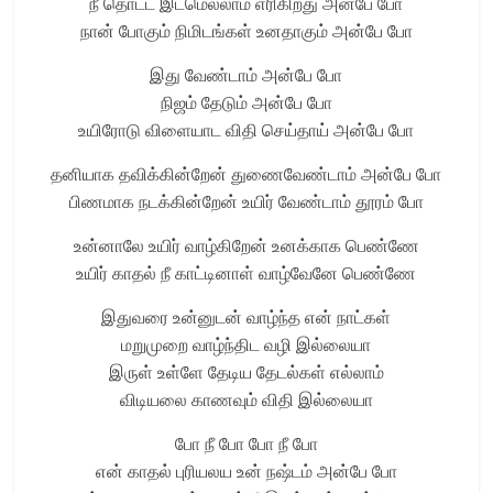
நீ தொட்ட இடமெல்லாம் எரிகிறது அன்பே போ
நான் போகும் நிமிடங்கள் உனதாகும் அன்பே போ
இது வேண்டாம் அன்பே போ
நிஜம் தேடும் அன்பே போ
உயிரோடு விளையாட விதி செய்தாய் அன்பே போ
தனியாக தவிக்கின்றேன் துணைவேண்டாம் அன்பே போ
பிணமாக நடக்கின்றேன் உயிர் வேண்டாம் தூரம் போ
உன்னாலே உயிர் வாழ்கிறேன் உனக்காக பெண்ணே
உயிர் காதல் நீ காட்டினாள் வாழ்வேனே பெண்ணே
இதுவரை உன்னுடன் வாழ்ந்த என் நாட்கள்
மறுமுறை வாழ்ந்திட வழி இல்லையா
இருள் உள்ளே தேடிய தேடல்கள் எல்லாம்
விடியலை காணவும் விதி இல்லையா
போ நீ போ போ நீ போ
என் காதல் புரியலய உன் நஷ்டம் அன்பே போ