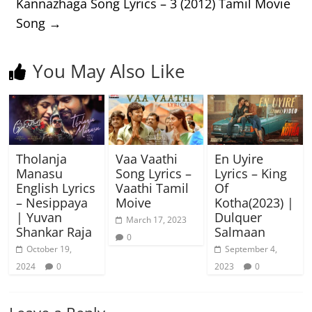
Kannazhaga Song Lyrics – 3 (2012) Tamil Movie
Song
→
You May Also Like
Tholanja
Vaa Vaathi
En Uyire
Manasu
Song Lyrics –
Lyrics – King
English Lyrics
Vaathi Tamil
Of
– Nesippaya
Moive
Kotha(2023) |
| Yuvan
Dulquer
March 17, 2023
Shankar Raja
Salmaan
0
October 19,
September 4,
2024
0
2023
0