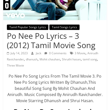
Tamil Popular Songs Lyrics
Tamil Songs Lyrics
Po Nee Po Lyrics – 3
(2012) Tamil Movie Song
,
July 14, 2023
Jack
0 Comments
3 Movie
Anirudh
,
,
,
,
,
Ravichander
dhanush
Mohit chauhan
Shruthi hasan
tamil song
Three Movie
Po Nee Po Song Lyrics From The Tamil Movie 3. Po
Nee Po Song Lyrics Written By Dhanush,This
beautiful Song Sung By Mohit Chauhan And
Anirudh. Music Composed By Anirudh Ravichander.
Movie Starring Dhanush and Shrui Hasan.