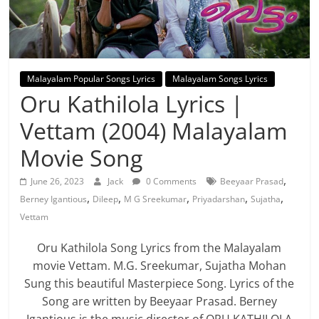
Malayalam Popular Songs Lyrics
Malayalam Songs Lyrics
Oru Kathilola Lyrics |
Vettam (2004) Malayalam
Movie Song
,
June 26, 2023
Jack
0 Comments
Beeyaar Prasad
,
,
,
,
,
Berney Igantious
Dileep
M G Sreekumar
Priyadarshan
Sujatha
Vettam
Oru Kathilola Song Lyrics from the Malayalam
movie Vettam. M.G. Sreekumar, Sujatha Mohan
Sung this beautiful Masterpiece Song. Lyrics of the
Song are written by Beeyaar Prasad. Berney