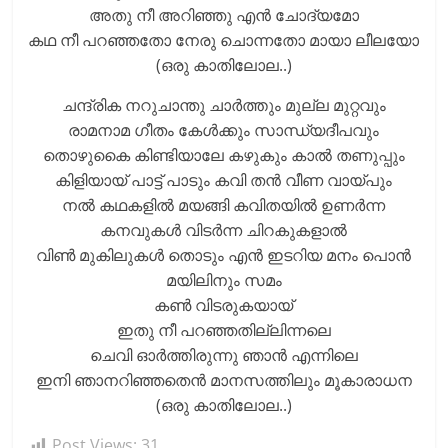
അതു നീ അറിഞ്ഞു എൻ ചോദ്യമോ
കഥ നീ പറഞ്ഞതോ നേരു ചൊന്നതോ മായാ ലീലയോ
(ഒരു കാതിലോല..)
ചന്ദ്രിക നറുചാന്തു ചാർത്തും മുല്ല മുറ്റവും
രാമനാമ ഗീതം കേൾക്കും സാന്ധ്യദീപവും
തൊഴുകൈ കിണ്ടിയാലേ കഴുകും കാൽ തണുപ്പും
കിളിയായ് പാട്ട് പാടും കവി തൻ വീണ വായ്പും
നൽ കഥകളിൽ മയങ്ങി കവിതയിൽ ഉണർന്ന
കനവുകൾ വിടർന്ന ചിറകുകളാൽ
വിൺ മുകിലുകൾ തൊടും എൻ ഇടറിയ മനം പൊൻ
മയിലിനും സമം
കൺ വിടരുകയായ്
ഇതു നീ പറഞ്ഞതില്ലിന്നലെ
ചെവി ഓർത്തിരുന്നു ഞാൻ എന്നിലെ
ഇനി ഞാനറിഞ്ഞതെൻ മാനസത്തിലും മൂകാരാധന
(ഒരു കാതിലോല..)
Post Views:
31