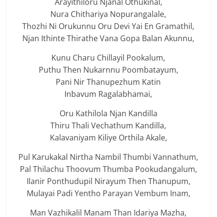
Arayithiloru Njanal Othukinal,
Nura Chithariya Nopurangalale,
Thozhi Ni Orukunnu Oru Devi Yai En Gramathil,
Njan Ithinte Thirathe Vana Gopa Balan Akunnu,
Kunu Charu Chillayil Pookalum,
Puthu Then Nukarnnu Poombatayum,
Pani Nir Thanupezhum Katin
Inbavum Ragalabhamai,
Oru Kathilola Njan Kandilla
Thiru Thali Vechathum Kandilla,
Kalavaniyam Kiliye Orthila Akale,
Pul Karukakal Nirtha Nambil Thumbi Vannathum,
Pal Thilachu Thoovum Thumba Pookudangalum,
Ilanir Ponthudupil Nirayum Then Thanupum,
Mulayai Padi Yentho Parayan Vembum Inam,
Man Vazhikalil Manam Than Idariya Mazha,