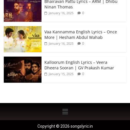
Bhairavan Pattu Lyrics – ARM | Dhibu
Ninan Thomas
0
January 16, 2025
Vaa Kannamma English Lyrics – Once
More | Hesham Abdul Wahab
0
January 16, 2025
Kalloorum English Lyrics – Veera
Dheera Sooran | GV Prakash Kumar
0
January 15, 2025
Copyright © 2026 songslyric.in