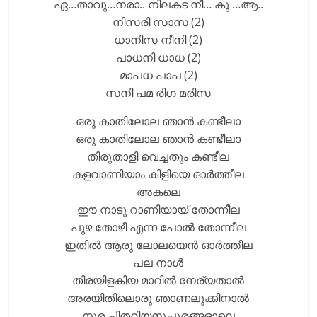
ഏ…താവു…നരാ.. നിലകട നീ… കു …ആ..
നിസരി സാസ (2)
ധാനിസ നീനി (2)
പാധനി ധാധ (2)
മാപധ പാപ (2)
സനി പമ രിഗ മരിസ
ഒരു കാതിലോല ഞാൻ കണ്ടീലാ
ഒരു കാതിലോല ഞാൻ കണ്ടീലാ
തിരുതാളി വെച്ചതും കണ്ടീല
കളവാണിയാം കിളിയെ ഓർത്തീല
അകലെ
ഈ നാടു റാണിയായ് തോന്നീല
പുഴ തോഴീ എന്ന പോൽ തോന്നീല
ഇതിൽ ആരു ലോലയെൻ ഓർത്തീല
പല നാൾ
തിരയിളകിയ മാറിൽ നേര്യതാൽ
അരയിതിലൊരു ഞാണലുക്കിനാൽ
നുര ചിതറിയനൂപുരങ്ങളാലെ