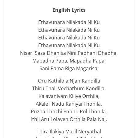
English Lyrics
Ethavunara Nilakada Ni Ku
Ethavunara Nilakada Ni Ku
Ethavunara Nilakada Ni Ku
Ethavunara Nilakada Ni Ku
Nisari Sasa Dhanisa Nini Padhani Dhadha,
Mapadha Papa, Mapadha Papa,
Sani Pama Riga Magarisa,
Oru Kathilola Njan Kandilla
Thiru Thali Vechathum Kandilla,
Kalavaniyam Kiliye Orthila,
Akale I Nadu Raniyai Thonila,
Puzha Thozhi Ennnu Pol Thonila,
Ithil Aru Lolayen Orthila Pala Nal,
Thira Ilakiya Maril Neryathal