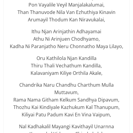
Pon Vayalile Veyil Manjalakalumai,
Than Thanuvode Nila Van Ezhuthiya Kinavin
Arumayil Thodum Kan Niravukalai,
Ithu Njan Arinjathin Adhayamai
Athu Ni Arinjuen Chodhyamo,
Kadha Ni Paranjatho Neru Chonnatho Maya Lilayo,
Oru Kathilola Njan Kandilla
Thiru Thali Vechathum Kandilla,
Kalavaniyam Kiliye Orthila Akale,
Chandrika Naru Chandhu Charthum Mulla
Muttavum,
Rama Nama Githam Kelkum Sandhya Dipavum,
Thozhu Kai Kindiyale Kazhukum Kal Thanupum,
Kiliyai Patu Padum Kavi En Vina Vaipum,
Nal Kadhakalil Mayangi Kavithayil Unarnna