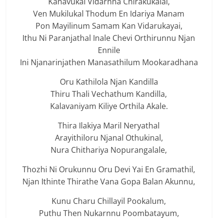
Kanavukal Vidarnna Chirakukalal,
Ven Mukilukal Thodum En Idariya Manam
Pon Mayilinum Samam Kan Vidarukayai,
Ithu Ni Paranjathal Inale Chevi Orthirunnu Njan
Ennile
Ini Njanarinjathen Manasathilum Mookaradhana
Oru Kathilola Njan Kandilla
Thiru Thali Vechathum Kandilla,
Kalavaniyam Kiliye Orthila Akale.
Thira Ilakiya Maril Neryathal
Arayithiloru Njanal Othukinal,
Nura Chithariya Nopurangalale,
Thozhi Ni Orukunnu Oru Devi Yai En Gramathil,
Njan Ithinte Thirathe Vana Gopa Balan Akunnu,
Kunu Charu Chillayil Pookalum,
Puthu Then Nukarnnu Poombatayum,