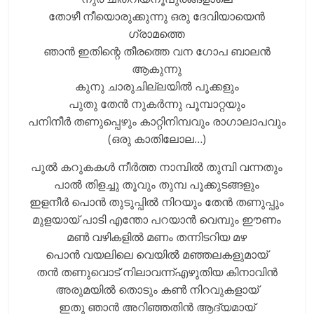
തോഴീ നീയൊരുക്കുന്നു ഒരു ദേവിയായെൻ
ഗ്രാമത്തെ
ഞാൻ ഇതിന്റെ തീരത്തെ വന ഗോപ ബാലൻ
ആകുന്നു
കുനു ചാരുചില്ലയിൽ പൂക്കളും
പുതു തേൻ നുകർന്നു പൂമ്പാറ്റയും
പനിനീർ തണുപ്പെഴും കാറ്റിനിമ്പവും രാഗാലാപവും
(ഒരു കാതിലോല…)
പുൽ കറുകകൾ നീർത്ത നാമ്പിൽ തുമ്പി വന്നതും
പാൽ തിളച്ചു തൂവും തുമ്പ പൂക്കുടങ്ങളും
ഇളനീർ പൊൻ തുടുപ്പിൽ നിറയും തേൻ തണുപ്പും
മുളയായ് പാടി എന്തോ പറയാൻ വെമ്പും ഈണം
മൺ വഴികളിൽ മണം തന്നിടറിയ മഴ
പൊൻ വയലിലെ വെയിൽ മഞ്ഞലകളുമായ്
തൻ തണുവൊട് നിലാവന്ന്എഴുതിയ കിനാവിൻ
അരുമയിൽ തൊടും കൺ നിറവുകളായ്
ഇതു ഞാൻ അറിഞ്ഞതിൻ ആദ്യമായ്